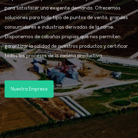
para satisfacer una exigente demanda. Ofrecemos
soluciones para todo tipo de puntos de venta, grandes
consumidores e industrias derivadas de la carne.
Disponemos de cabañas propias que nos permiten
garantizar la calidad de nuestros productos y certificar
todos los procesos de la cadena productiva.
Nuestra Empresa