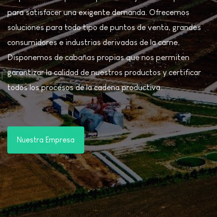
para satisfacer una exigente demanda. Ofrecemos
soluciones para todo tipo de puntos de venta, grandes
consumidores e industrias derivadas de la carne.
Disponemos de cabañas propias que nos permiten
garantizar la calidad de nuestros productos y certificar
todos los procesos de la cadena productiva.
Nuestra Empresa