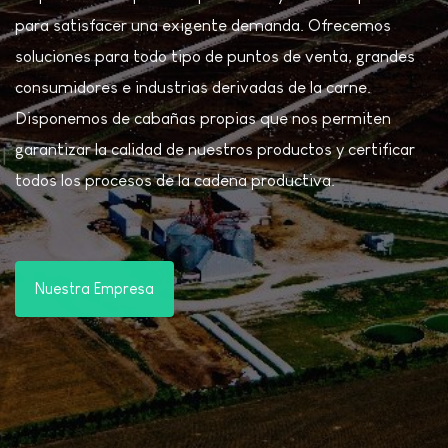
para satisfacer una exigente demanda. Ofrecemos
soluciones para todo tipo de puntos de venta, grandes
consumidores e industrias derivadas de la carne.
Disponemos de cabañas propias que nos permiten
garantizar la calidad de nuestros productos y certificar
todos los procesos de la cadena productiva.
Nuestra Empresa